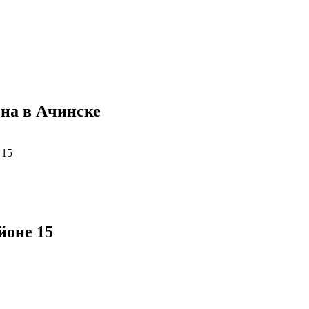
на в Ачинске
 15
йоне 15