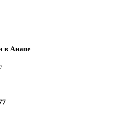
 в Анапе
7
77