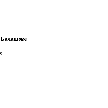
в Балашове
40